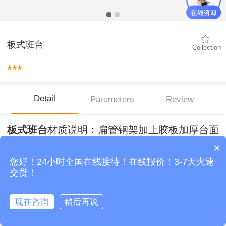
板式班台
Collection
***
Detail
Parameters
Review
板式班台
材质说明：扁管钢架加上胶板加厚台面
班台，是比较经典的一款班台桌，坚固耐用，比
×
较适合搭配经理室，主管位等办公区域。
您好！24小时全国在线接待！在线报价！3-7天火速
交货！
板式班台
安装步骤：安装步骤都比较简单，首先安装扁管支架，支
架都是拆分的，需要螺丝套管锁定链接，然后固定台面板，台面板可
现在咨询
稍后再说
以加厚和常规25厚板面，常规螺丝用2公分长螺丝比较好，注意不要
立即咨询！
拨打电话
ADD TO
BUY NOW
打穿台面板，另外有侧柜的情况下，还要组装好侧柜，具体步骤跟文
Customer
shopping
Home
件柜安装方式一直，侧柜一般可以低于台面台架钢架高度，等于柜子
service
cart