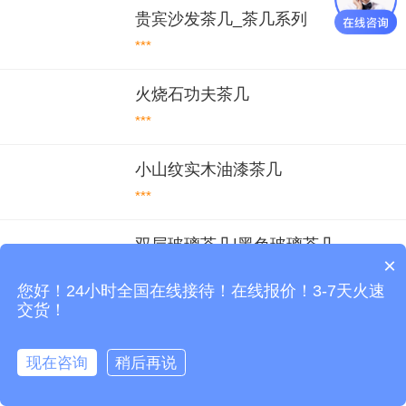
贵宾沙发茶几_茶几系列
***
火烧石功夫茶几
***
小山纹实木油漆茶几
***
双层玻璃茶几|黑色玻璃茶几
×
***
您好！24小时全国在线接待！在线报价！3-7天火速
交货！
双层实木油漆办公茶几|深圳沙发茶
几
现在咨询
稍后再说
***
立即咨询！
拨打电话