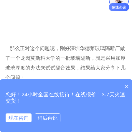
那么正对这个问题呢，刚好深圳华德莱玻璃隔断厂做
了一个龙岗莫斯科大学的一批玻璃隔断，就是采用加厚
玻璃厚度的办法来试试隔音效果，结果给大家分享下几
个问题：
×
①加厚玻璃厚隔音效果相对来说确实有所加强，但是
您好！24小时全国在线接待！在线报价！3-7天火速
需要注意的是，这里说的是加强，对于铝合金双玻隔断
交货！
来说做不到绝对隔音的。
②由于玻璃加厚，所以制作的时候内部扣板和胶条要
现在咨询
稍后再说
Write a Review...
立即咨询！
拨打电话
正对性的改变，例如隔音胶条要比之前采购5厘玻璃的