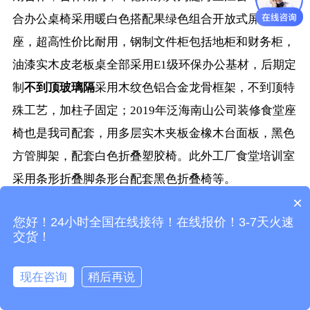
合办公桌椅采用暖白色搭配果绿色组合开放式屏风卡
座，超高性价比耐用，钢制文件柜包括地柜和财务柜，
油漆实木皮老板桌全部采用E1级环保办公基材，后期定
制
不到顶玻璃隔
采用木纹色铝合金龙骨框架，不到顶特
殊工艺，加柱子固定；2019年泛海南山公司装修食堂座
椅也是我司配套，用多层实木夹板金橡木台面板，黑色
方管脚架，配套白色折叠塑胶椅。此外工厂食堂培训室
采用条形折叠脚条形台配套黑色折叠椅等。
×
以下是合作期间部分代表性家具案例图，仅供参考。
您好！24小时全国在线接待！在线报价！3-7天火速
交货！
现在咨询
稍后再说
Write a Review...
立即咨询！
拨打电话