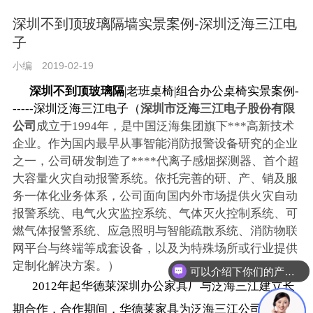
深圳不到顶玻璃隔墙实景案例-深圳泛海三江电
子
小编
2019-02-19
深圳不到顶玻璃隔
|老班桌椅|组合办公桌椅实景案例-
-----深圳泛海三江电子（
深圳市泛海三江电子股份有限
公司
成立于1994年，是中国泛海集团旗下***高新技术
企业。作为国内最早从事智能消防报警设备研究的企业
之一，公司研发制造了****代离子感烟探测器、首个超
大容量火灾自动报警系统。依托完善的研、产、销及服
务一体化业务体系，公司面向国内外市场提供火灾自动
报警系统、电气火灾监控系统、气体灭火控制系统、可
燃气体报警系统、应急照明与智能疏散系统、消防物联
网平台与终端等成套设备，以及为特殊场所或行业提供
定制化解决方案。）
可以介绍下你们的产品么？
2012年起华德莱
深圳办公家具
厂
与泛海三江建立长
期合作，合作期间，华德莱家具为泛海三江公司提供组